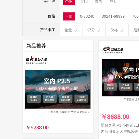
产品品牌
不限
雷托
定制
绿联
价格
不限
0-30240
30241-69999
700
产品排序
销量
评分
价格
最
新品推荐
￥
8688.00
显触之星 P3 小间距L
￥9288.00
内商用显示大屏视频会
监控大屏幕