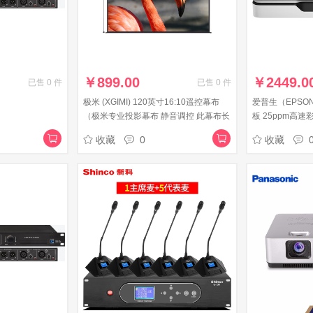
￥
899.00
￥
2449.0
已售
0
件
已售
0
件
极米 (XGIMI) 120英寸16:10遥控幕布
爱普生（EPSON) 
（极米专业投影幕布 静音调控 此幕布长
板 25ppm高
约3米，购前务必咨询客服）
收藏
0
收藏