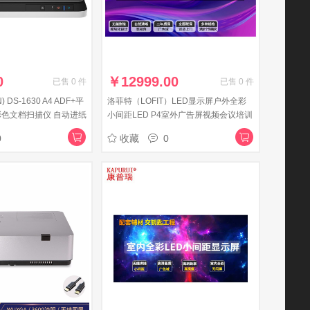
0
￥
12999.00
已售
0
件
已售
0
件
DS-1630 A4 ADF+平
洛菲特（LOFIT）LED显示屏户外全彩
速彩色文档扫描仪 自动进纸
小间距LED P4室外广告屏视频会议培训
无缝拼接大屏整包套装 LFTHL40PW
0
收藏
0