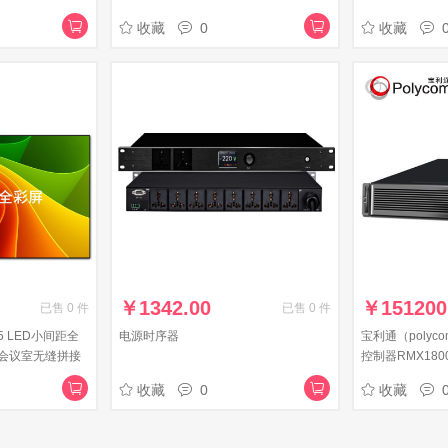
合成纤维投影布
收藏
0
收藏
￥
1342.00
￥
151200
已售
0
件
已售
0
件
5 LED小间距全
电源时序器
宝利通（poly
会议室无缝拼接
控制器RMX1800
整包0.5m²
用户720P
收藏
0
收藏