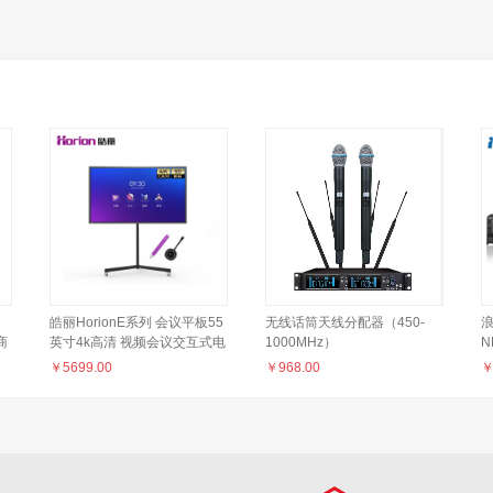
皓丽HorionE系列 会议平板55
无线话筒天线分配器（450-
浪
商
英寸4k高清 视频会议交互式电
1000MHz）
N
强
子白板触控一体机E55（智能
主
￥
5699.00
￥
968.00
笔+同屏器+HK50支架）
1
S