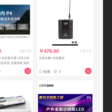
0
￥
476.00
已售
0
件
已售
0
件
内 全彩显示屏 LED小间
无线头戴+无线腰包
频会议室 无缝拼接 安防
方米整包套装
0
收藏
0