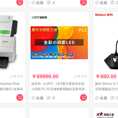
收藏
0
收藏
￥
69999.00
￥
880.00
已售
0
件
已售
0
件
rprise Flow
洛菲特（LOFIT）LED显示屏室内全彩
新科 Shinco 
高速扫描仪 (含条码
小间距 P1.25无缝拼接视频会议室培训
话筒视频会议大
商用电子广告大屏幕整包 LFT-SC12
鹅颈话筒数字台
收藏
0
收藏