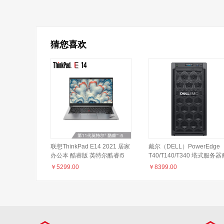
猜您喜欢
联想ThinkPad E14 2021 居家
戴尔（DELL）PowerEdge
办公本 酷睿版 英特尔酷睿i5
T40/T140/T340 塔式服务器
14英寸轻薄笔记本(i5-1135G7
务台式机电脑主机 T140 至
￥
5299.00
￥
8399.00
16G 512G 100%sRGB)银
E-2224 3.4G 四核 16G内
存/2TB硬盘/三年联保