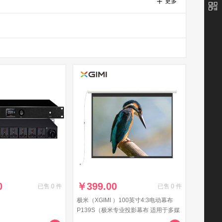
更多
0
￥
399.00
已售
0
件
已售
0
件
极米（XGIMI ）100英寸4:3电动幕布
P139S（极米专业投影幕布 适用于多媒
体教室/办公室/学校/家庭）