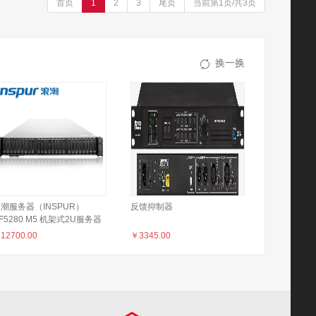
首页
1
2
3
尾页
当前第1页/共3页
换一换
潮服务器（INSPUR）
反馈抑制器
F5280 M5 机架式2U服务器
机 1*铜牌 3204【6核
￥
12700.00
￥
3345.00
.90GHz】 16G内存丨2T
ATA 企业级硬盘