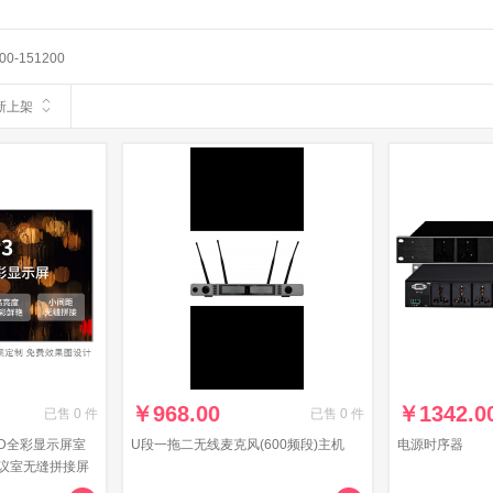
00-151200
新上架
￥
968.00
￥
1342.0
已售
0
件
已售
0
件
ED全彩显示屏室
U段一拖二无线麦克风(600频段)主机
电源时序器
议室无缝拼接屏