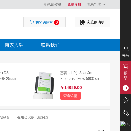
你好,请登录
免费注册
网站导航
浏览移动版
我的购物车
0
商家入驻
联系我们
帐号
) DS-
惠普（HP）ScanJet
购
物
+平板 25ppm
Enterprise Flow 5000 s5
车
描仪 自动
财务集中版高速扫描仪 (含
￥14089.00
0
条码采集器）
查看详情
控制台
视频会议多点控制器