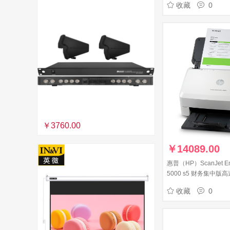
收藏
0
￥3760.00
￥
14089.00
惠普（HP）ScanJet Ente
5000 s5 财务集中版
采集器）
收藏
0