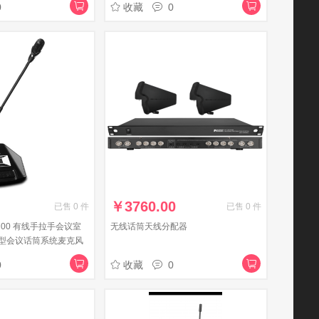
0
收藏
0
￥
3760.00
已售
0
件
已售
0
件
G-700 有线手拉手会议室
无线话筒天线分配器
型会议话筒系统麦克风
式话筒设备 主席麦
0
收藏
0