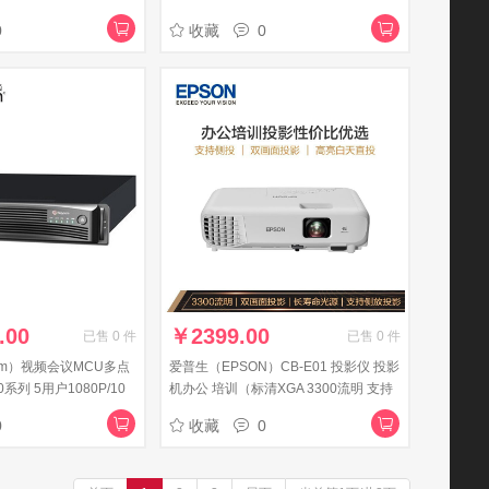
简易幕布
份扫描仪
0
收藏
0
.00
￥
2399.00
已售
0
件
已售
0
件
com）视频会议MCU多点
爱普生（EPSON）CB-E01 投影仪 投影
系列 5用户1080P/10
机办公 培训（标清XGA 3300流明 支持
侧投 1.35倍变焦）
0
收藏
0