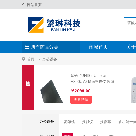
网站首页
所有商品分类
商城首页
关于
首页
办公设备
紫光（UNIS）Uniscan
M800U A3幅面扫描仪 超薄
高清高速微边距彩色文档文
￥2099.00
稿平板a3扫描仪
查看详情
办公设备
复印机
投影仪
投影幕
多功能一
视频会议会议室终端
音视频矩阵
其