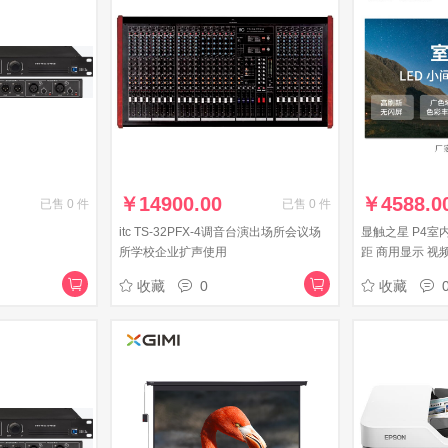
￥
14900.00
￥
4588.0
已售
0
件
已售
0
件
itc TS-32PFX-4调音台演出场所会议场
显触之星 P4室
所学校企业扩声使用
距 商用显示 视
监控大屏幕1平
收藏
0
收藏