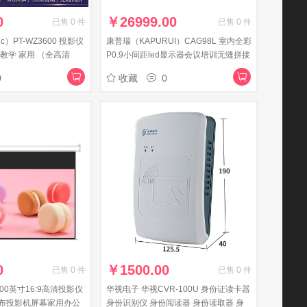
0
￥
26999.00
已售
0
件
已售
0
件
ic）PT-WZ3600 投影仪
康普瑞（KAPURUI）CAG98L 室内全彩
教学 家用 （全高清
P0.9小间距led显示器会议培训无缝拼接
无线手机同屏）
显示屏多媒体拼接电子广告屏0.3㎡
0
收藏
0
0
￥
1500.00
已售
0
件
已售
0
件
200英寸16:9高清投影仪
华视电子 华视CVR-100U 身份证读卡器
布投影机屏幕家用办公
身份识别仪 身份阅读器 身份读取器 身