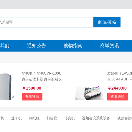
商品搜索
我们
通知公告
购物指南
商城资讯
华视电子 华视CVR-100U
爱普生（EPSON
身份证读卡器 身份识别仪
1630 A4 ADF
身份阅读器 身份读取器 身
高速彩色文档扫
￥1500.00
￥2449.00
份扫描仪
进纸
查看详情
查看详情
体机
速印机
碎纸机
扫描仪
传真机
视频会议系统设备
视频会议
他视频会议系统设备