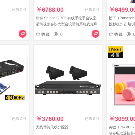
￥
6788.00
￥
6499.0
已售
0
件
已售
0
件
新科 Shinco G-700 有线手拉手会议室
松下（Panason
话筒视频会议大型会议话筒系统麦克风
投影机办公 培训
鹅颈话筒数字台式话筒设备 一拖六
3600高流明 
收藏
0
收藏
￥
3760.00
￥
3099.0
已售
0
件
已售
0
件
无线话筒天线分配器
英微（IN&VI）
幕布电动遥控幕